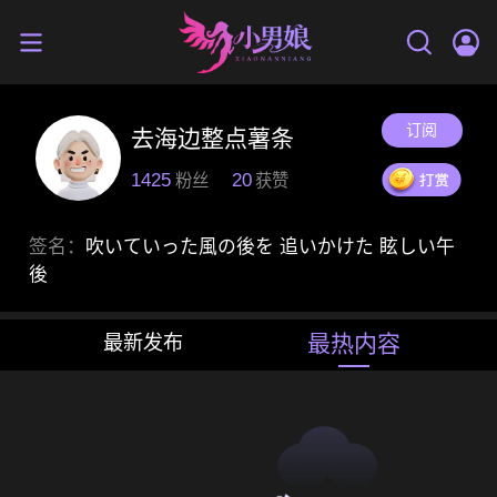
订阅
去海边整点薯条
1425
20
粉丝
获赞
签名：
吹いていった風の後を 追いかけた 眩しい午
後
最热内容
最新发布