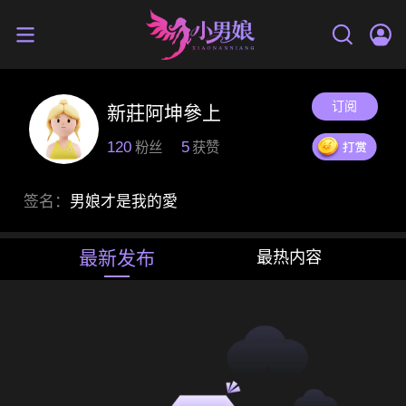
订阅
新莊阿坤參上
120
5
粉丝
获赞
签名：
男娘才是我的愛
最新发布
最热内容