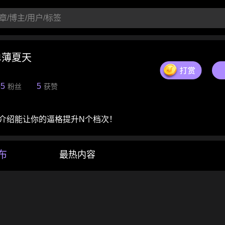
单薄夏天
65
5
粉丝
获赞
介绍能让你的逼格提升N个档次！
布
最热内容